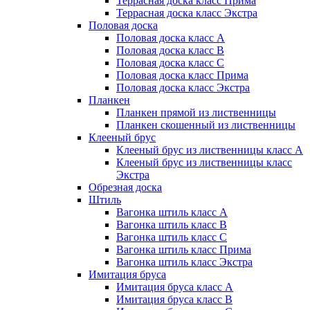
Террасная доска класс Прима
Террасная доска класс Экстра
Половая доска
Половая доска класс А
Половая доска класс B
Половая доска класс C
Половая доска класс Прима
Половая доска класс Экстра
Планкен
Планкен прямой из лиственницы
Планкен скошенный из лиственницы
Клееный брус
Клееный брус из лиственницы класс А
Клееный брус из лиственницы класс
Экстра
Обрезная доска
Штиль
Вагонка штиль класс А
Вагонка штиль класс B
Вагонка штиль класс C
Вагонка штиль класс Прима
Вагонка штиль класс Экстра
Имитация бруса
Имитация бруса класс А
Имитация бруса класс B