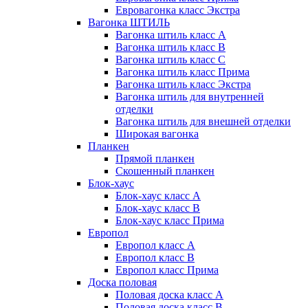
Евровагонка класс Экстра
Вагонка ШТИЛЬ
Вагонка штиль класс А
Вагонка штиль класс B
Вагонка штиль класс C
Вагонка штиль класс Прима
Вагонка штиль класс Экстра
Вагонка штиль для внутренней
отделки
Вагонка штиль для внешней отделки
Широкая вагонка
Планкен
Прямой планкен
Скошенный планкен
Блок-хаус
Блок-хаус класс А
Блок-хаус класс B
Блок-хаус класс Прима
Европол
Европол класс А
Европол класс B
Европол класс Прима
Доска половая
Половая доска класс А
Половая доска класс B