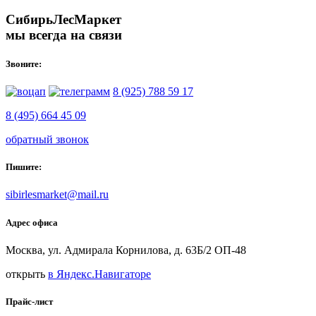
СибирьЛесМаркет
мы всегда на связи
Звоните:
8 (925) 788 59 17
8 (495) 664 45 09
обратный звонок
Пишите:
sibirlesmarket@mail.ru
Адрес офиса
Москва, ул. Адмирала Корнилова, д. 63Б/2 ОП-48
открыть
в Яндекс.Навигаторе
Прайс-лист