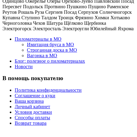
Одинцово
Ожерелье
Озёры
Орехово-Зуево
Павловский Посад
Пересвет
Подольск
Протвино
Пушкино
Пущино
Раменское
Реутов
Рошаль
Руза
Сергиев Посад
Серпухов
Солнечногорск
Купавна
Ступино
Талдом
Троицк
Фрязино
Химки
Хотьково
Черноголовка
Чехов
Шатура
Щёлково
Щербинка
Электрогорск
Электросталь
Электроугли
Юбилейный
Яхрома
Пиломатериалы в МО
Имитация бруса в МО
Строганная доска в МО
Вагонка в МО
Блог: полезное о пиломатериалах
Новости
В помощь покупателю
Политика конфиденциальности
Соглашение о куки
Ваша корзина
Личный кабинет
Условия доставки
Способы оплаты
Возврат товара