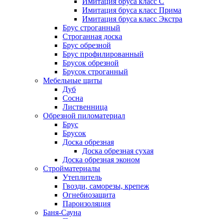
Имитация бруса класс C
Имитация бруса класс Прима
Имитация бруса класс Экстра
Брус строганный
Строганная доска
Брус обрезной
Брус профилированный
Брусок обрезной
Брусок строганный
Мебельные щиты
Дуб
Сосна
Лиственница
Обрезной пиломатериал
Брус
Брусок
Доска обрезная
Доска обрезная сухая
Доска обрезная эконом
Стройматериалы
Утеплитель
Гвозди, саморезы, крепеж
Огнебиозащита
Пароизоляция
Баня-Сауна