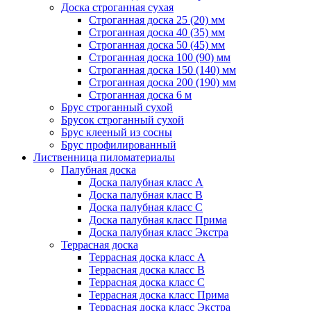
Доска строганная сухая
Строганная доска 25 (20) мм
Строганная доска 40 (35) мм
Строганная доска 50 (45) мм
Строганная доска 100 (90) мм
Строганная доска 150 (140) мм
Строганная доска 200 (190) мм
Строганная доска 6 м
Брус строганный сухой
Брусок строганный сухой
Брус клееный из сосны
Брус профилированный
Лиственница пиломатериалы
Палубная доска
Доска палубная класс А
Доска палубная класс B
Доска палубная класс C
Доска палубная класс Прима
Доска палубная класс Экстра
Террасная доска
Террасная доска класс А
Террасная доска класс B
Террасная доска класс C
Террасная доска класс Прима
Террасная доска класс Экстра