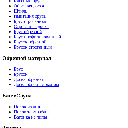
Клееный брус
Обрезная доска
Штиль
Имитация бруса
Брус строганный
Строганная доска
Брус обрезной
Брус профилированный
Брусок обрезной
Брусок строганный
Обрезной материал
Брус
Брусок
Доска обрезная
Доска обрезная эконом
Баня/Сауна
Полок из липы
Полок термоабаш
Вагонка из липы
Фанера