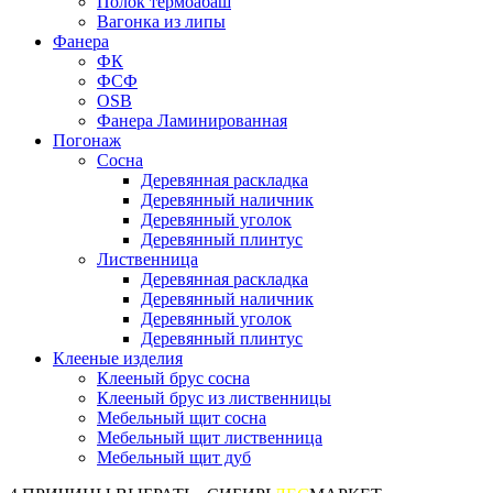
Полок термоабаш
Вагонка из липы
Фанера
ФК
ФСФ
OSB
Фанера Ламинированная
Погонаж
Сосна
Деревянная раскладка
Деревянный наличник
Деревянный уголок
Деревянный плинтус
Лиственница
Деревянная раскладка
Деревянный наличник
Деревянный уголок
Деревянный плинтус
Клееные изделия
Клееный брус сосна
Клееный брус из лиственницы
Мебельный щит сосна
Мебельный щит лиственница
Мебельный щит дуб