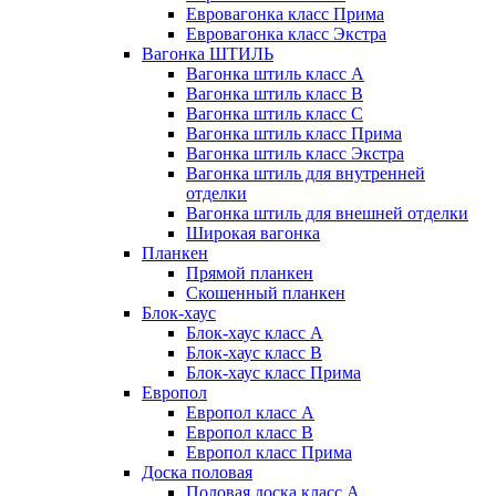
Евровагонка класс Прима
Евровагонка класс Экстра
Вагонка ШТИЛЬ
Вагонка штиль класс А
Вагонка штиль класс B
Вагонка штиль класс C
Вагонка штиль класс Прима
Вагонка штиль класс Экстра
Вагонка штиль для внутренней
отделки
Вагонка штиль для внешней отделки
Широкая вагонка
Планкен
Прямой планкен
Скошенный планкен
Блок-хаус
Блок-хаус класс А
Блок-хаус класс B
Блок-хаус класс Прима
Европол
Европол класс А
Европол класс B
Европол класс Прима
Доска половая
Половая доска класс А