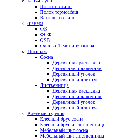
Баня-Сауна
Полок из липы
Полок термоабаш
Вагонка из липы
Фанера
ФК
ФСФ
OSB
Фанера Ламинированная
Погонаж
Сосна
Деревянная раскладка
Деревянный наличник
Деревянный уголок
Деревянный плинтус
Лиственница
Деревянная раскладка
Деревянный наличник
Деревянный уголок
Деревянный плинтус
Клееные изделия
Клееный брус сосна
Клееный брус из лиственницы
Мебельный щит сосна
Мебельный щит лиственница