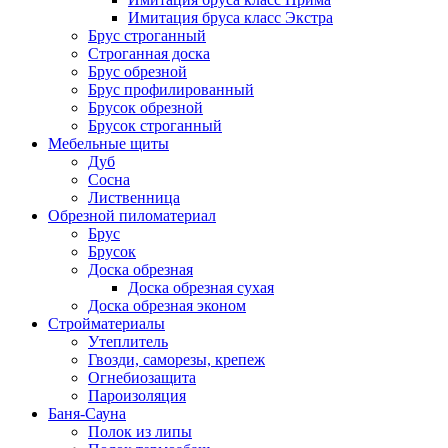
Имитация бруса класс Экстра
Брус строганный
Строганная доска
Брус обрезной
Брус профилированный
Брусок обрезной
Брусок строганный
Мебельные щиты
Дуб
Сосна
Лиственница
Обрезной пиломатериал
Брус
Брусок
Доска обрезная
Доска обрезная сухая
Доска обрезная эконом
Стройматериалы
Утеплитель
Гвозди, саморезы, крепеж
Огнебиозащита
Пароизоляция
Баня-Сауна
Полок из липы