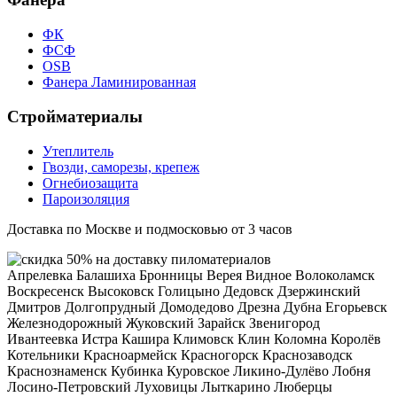
ФК
ФСФ
OSB
Фанера Ламинированная
Стройматериалы
Утеплитель
Гвозди, саморезы, крепеж
Огнебиозащита
Пароизоляция
Доставка по Москве и подмосковью от 3 часов
Апрелевка
Балашиха
Бронницы
Верея
Видное
Волоколамск
Воскресенск
Высоковск
Голицыно
Дедовск
Дзержинский
Дмитров
Долгопрудный
Домодедово
Дрезна
Дубна
Егорьевск
Железнодорожный
Жуковский
Зарайск
Звенигород
Ивантеевка
Истра
Кашира
Климовск
Клин
Коломна
Королёв
Котельники
Красноармейск
Красногорск
Краснозаводск
Краснознаменск
Кубинка
Куровское
Ликино-Дулёво
Лобня
Лосино-Петровский
Луховицы
Лыткарино
Люберцы