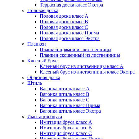
Террасная доска класс Экстра
Половая доска
Половая доска класс А
Половая доска класс B
Половая доска класс C
Половая доска класс Прима
Половая доска класс Экстра
Планкен
Планкен прямой из лиственницы
Планкен скошенный из лиственницы
Клееный брус
Клееный брус из лиственницы класс А
Клееный брус из лиственницы класс Экстра
Обрезная доска
Штиль
Вагонка штиль класс А
Вагонка штиль класс B
Вагонка штиль класс C
Вагонка штиль класс Прима
Вагонка штиль класс Экстра
Имитация бруса
Имитация бруса класс А
Имитация бруса класс B
Имитация бруса класс C
Имитация бруса класс Прима