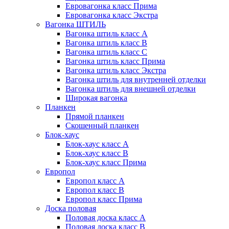
Евровагонка класс Прима
Евровагонка класс Экстра
Вагонка ШТИЛЬ
Вагонка штиль класс А
Вагонка штиль класс B
Вагонка штиль класс C
Вагонка штиль класс Прима
Вагонка штиль класс Экстра
Вагонка штиль для внутренней отделки
Вагонка штиль для внешней отделки
Широкая вагонка
Планкен
Прямой планкен
Скошенный планкен
Блок-хаус
Блок-хаус класс А
Блок-хаус класс B
Блок-хаус класс Прима
Европол
Европол класс А
Европол класс B
Европол класс Прима
Доска половая
Половая доска класс А
Половая доска класс B