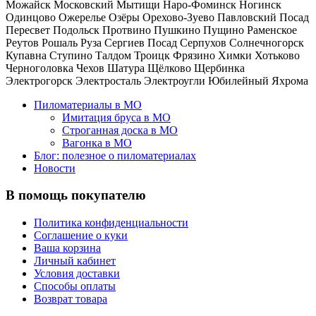
Можайск
Московский
Мытищи
Наро-Фоминск
Ногинск
Одинцово
Ожерелье
Озёры
Орехово-Зуево
Павловский Посад
Пересвет
Подольск
Протвино
Пушкино
Пущино
Раменское
Реутов
Рошаль
Руза
Сергиев Посад
Серпухов
Солнечногорск
Купавна
Ступино
Талдом
Троицк
Фрязино
Химки
Хотьково
Черноголовка
Чехов
Шатура
Щёлково
Щербинка
Электрогорск
Электросталь
Электроугли
Юбилейный
Яхрома
Пиломатериалы в МО
Имитация бруса в МО
Строганная доска в МО
Вагонка в МО
Блог: полезное о пиломатериалах
Новости
В помощь покупателю
Политика конфиденциальности
Соглашение о куки
Ваша корзина
Личный кабинет
Условия доставки
Способы оплаты
Возврат товара