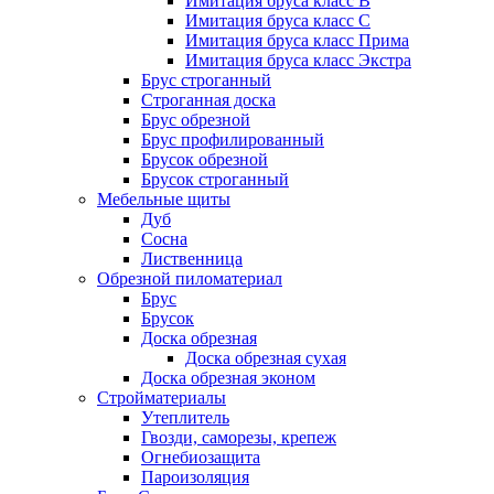
Имитация бруса класс B
Имитация бруса класс C
Имитация бруса класс Прима
Имитация бруса класс Экстра
Брус строганный
Строганная доска
Брус обрезной
Брус профилированный
Брусок обрезной
Брусок строганный
Мебельные щиты
Дуб
Сосна
Лиственница
Обрезной пиломатериал
Брус
Брусок
Доска обрезная
Доска обрезная сухая
Доска обрезная эконом
Стройматериалы
Утеплитель
Гвозди, саморезы, крепеж
Огнебиозащита
Пароизоляция