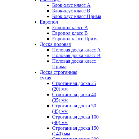
Блок-хаус класс А
Блок-хаус класс B
Блок-хаус класс Прима
Европол
Европол класс А
Европол класс B
Европол класс Прима
Доска половая
Половая доска класс А
Половая доска класс B
Половая доска класс
Прима
Доска строганная
сухая
Строганная доска 25
(20) мм
Строганная доска 40
(35) мм
Строганная доска 50
(45) мм
Строганная доска 100
(90) мм
Строганная доска 150
(140) мм