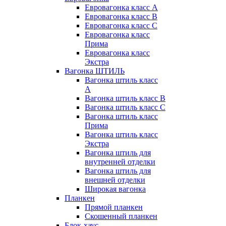
Евровагонка класс А
Евровагонка класс B
Евровагонка класс C
Евровагонка класс
Прима
Евровагонка класс
Экстра
Вагонка ШТИЛЬ
Вагонка штиль класс
А
Вагонка штиль класс B
Вагонка штиль класс C
Вагонка штиль класс
Прима
Вагонка штиль класс
Экстра
Вагонка штиль для
внутренней отделки
Вагонка штиль для
внешней отделки
Широкая вагонка
Планкен
Прямой планкен
Скошенный планкен
Блок-хаус