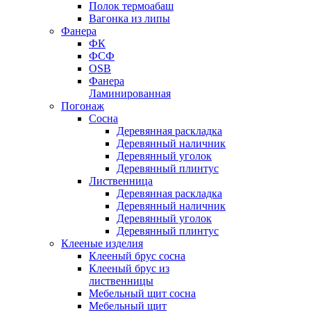
Полок термоабаш
Вагонка из липы
Фанера
ФК
ФСФ
OSB
Фанера
Ламинированная
Погонаж
Сосна
Деревянная раскладка
Деревянный наличник
Деревянный уголок
Деревянный плинтус
Лиственница
Деревянная раскладка
Деревянный наличник
Деревянный уголок
Деревянный плинтус
Клееные изделия
Клееный брус сосна
Клееный брус из
лиственницы
Мебельный щит сосна
Мебельный щит