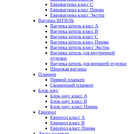
Евровагонка класс C
Евровагонка класс Прима
Евровагонка класс Экстра
Вагонка ШТИЛЬ
Вагонка штиль класс А
Вагонка штиль класс B
Вагонка штиль класс C
Вагонка штиль класс Прима
Вагонка штиль класс Экстра
Вагонка штиль для внутренней
отделки
Вагонка штиль для внешней отделки
Широкая вагонка
Планкен
Прямой планкен
Скошенный планкен
Блок-хаус
Блок-хаус класс А
Блок-хаус класс B
Блок-хаус класс Прима
Европол
Европол класс А
Европол класс B
Европол класс Прима
Доска половая