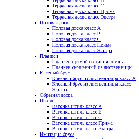
Террасная доска класс B
Террасная доска класс C
Террасная доска класс Прима
Террасная доска класс Экстра
Половая доска
Половая доска класс А
Половая доска класс B
Половая доска класс C
Половая доска класс Прима
Половая доска класс Экстра
Планкен
Планкен прямой из лиственницы
Планкен скошенный из лиственницы
Клееный брус
Клееный брус из лиственницы класс А
Клееный брус из лиственницы класс
Экстра
Обрезная доска
Штиль
Вагонка штиль класс А
Вагонка штиль класс B
Вагонка штиль класс C
Вагонка штиль класс Прима
Вагонка штиль класс Экстра
Имитация бруса