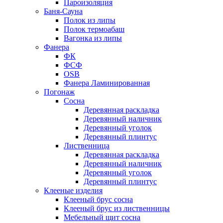
Пароизоляция
Баня-Сауна
Полок из липы
Полок термоабаш
Вагонка из липы
Фанера
ФК
ФСФ
OSB
Фанера Ламинированная
Погонаж
Сосна
Деревянная раскладка
Деревянный наличник
Деревянный уголок
Деревянный плинтус
Лиственница
Деревянная раскладка
Деревянный наличник
Деревянный уголок
Деревянный плинтус
Клееные изделия
Клееный брус сосна
Клееный брус из лиственницы
Мебельный щит сосна