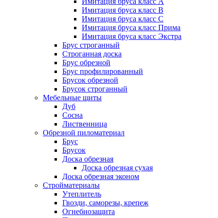
Имитация бруса класс А
Имитация бруса класс B
Имитация бруса класс C
Имитация бруса класс Прима
Имитация бруса класс Экстра
Брус строганный
Строганная доска
Брус обрезной
Брус профилированный
Брусок обрезной
Брусок строганный
Мебельные щиты
Дуб
Сосна
Лиственница
Обрезной пиломатериал
Брус
Брусок
Доска обрезная
Доска обрезная сухая
Доска обрезная эконом
Стройматериалы
Утеплитель
Гвозди, саморезы, крепеж
Огнебиозащита