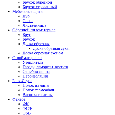
Брусок обрезной
Брусок строганный
Мебельные щиты
Дуб
Сосна
Лиственница
Обрезной пиломатериал
Брус
Брусок
Доска обрезная
Доска обрезная сухая
Доска обрезная эконом
Стройматериалы
Утеплитель
Гвозди, саморезы, крепеж
Огнебиозащита
Пароизоляция
Баня-Сауна
Полок из липы
Полок термоабаш
Вагонка из липы
Фанера
ФК
ФСФ
OSB