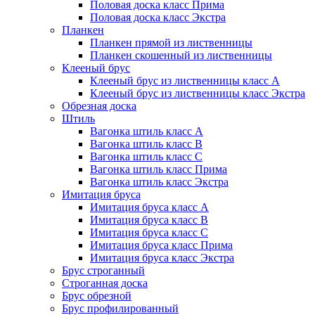
Половая доска класс Прима
Половая доска класс Экстра
Планкен
Планкен прямой из лиственницы
Планкен скошенный из лиственницы
Клееный брус
Клееный брус из лиственницы класс А
Клееный брус из лиственницы класс Экстра
Обрезная доска
Штиль
Вагонка штиль класс А
Вагонка штиль класс B
Вагонка штиль класс C
Вагонка штиль класс Прима
Вагонка штиль класс Экстра
Имитация бруса
Имитация бруса класс А
Имитация бруса класс B
Имитация бруса класс C
Имитация бруса класс Прима
Имитация бруса класс Экстра
Брус строганный
Строганная доска
Брус обрезной
Брус профилированный