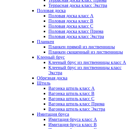
Террасная доска класс Прима
Террасная доска класс Экстра
Половая доска
Половая доска класс А
Половая доска класс B
Половая доска класс C
Половая доска класс Прима
Половая доска класс Экстра
Планкен
Планкен прямой из лиственницы
Планкен скошенный из лиственницы
Клееный брус
Клееный брус из лиственницы класс А
Клееный брус из лиственницы класс
Экстра
Обрезная доска
Штиль
Вагонка штиль класс А
Вагонка штиль класс B
Вагонка штиль класс C
Вагонка штиль класс Прима
Вагонка штиль класс Экстра
Имитация бруса
Имитация бруса класс А
Имитация бруса класс B