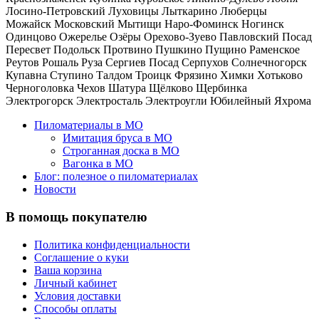
Лосино-Петровский
Луховицы
Лыткарино
Люберцы
Можайск
Московский
Мытищи
Наро-Фоминск
Ногинск
Одинцово
Ожерелье
Озёры
Орехово-Зуево
Павловский Посад
Пересвет
Подольск
Протвино
Пушкино
Пущино
Раменское
Реутов
Рошаль
Руза
Сергиев Посад
Серпухов
Солнечногорск
Купавна
Ступино
Талдом
Троицк
Фрязино
Химки
Хотьково
Черноголовка
Чехов
Шатура
Щёлково
Щербинка
Электрогорск
Электросталь
Электроугли
Юбилейный
Яхрома
Пиломатериалы в МО
Имитация бруса в МО
Строганная доска в МО
Вагонка в МО
Блог: полезное о пиломатериалах
Новости
В помощь покупателю
Политика конфиденциальности
Соглашение о куки
Ваша корзина
Личный кабинет
Условия доставки
Способы оплаты