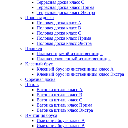
Террасная доска класс C
Террасная доска класс Прима
Террасная доска класс Экстра
Половая доска
Половая доска класс А
Половая доска класс B
Половая доска класс C
Половая доска класс Прима
Половая доска класс Экстра
Планкен
Планкен прямой из лиственницы
Планкен скошенный из лиственницы
Клееный брус
Клееный брус из лиственницы класс А
Клееный брус из лиственницы класс Экстра
Обрезная доска
Штиль
Вагонка штиль класс А
Вагонка штиль класс B
Вагонка штиль класс C
Вагонка штиль класс Прима
Вагонка штиль класс Экстра
Имитация бруса
Имитация бруса класс А
Имитация бруса класс B