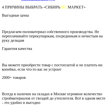
4 ПРИЧИНЫ ВЫБРАТЬ «СИБИРЬ
ЛЕС
МАРКЕТ»
Выгодные цены
Предлагаем пиломатериал собственного производства. Не
переплачивайте перекупщикам, посредникам и нечистым на
руку дельцам
Гарантия качества
Вы можете приобрести товар с постоплатой и не платить ни
копейки, если что-то вас не устроит
2000+ товаров
Всегда в наличии на складах в Москве огромное количество
стройматериалов от гвоздей до утеплителя. Всё в одном месте
- это удобно и выгодно