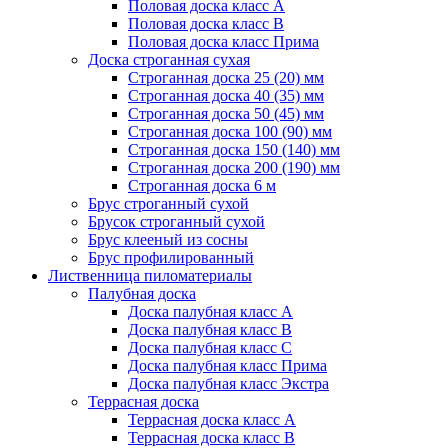
Половая доска класс А
Половая доска класс B
Половая доска класс Прима
Доска строганная сухая
Строганная доска 25 (20) мм
Строганная доска 40 (35) мм
Строганная доска 50 (45) мм
Строганная доска 100 (90) мм
Строганная доска 150 (140) мм
Строганная доска 200 (190) мм
Строганная доска 6 м
Брус строганный сухой
Брусок строганный сухой
Брус клееный из сосны
Брус профилированный
Лиственница пиломатериалы
Палубная доска
Доска палубная класс А
Доска палубная класс B
Доска палубная класс C
Доска палубная класс Прима
Доска палубная класс Экстра
Террасная доска
Террасная доска класс А
Террасная доска класс B