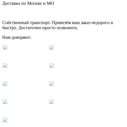
Доставка по Москве и МО
Собственный транспорт. Привезём ваш заказ недорого и
быстро. Достаточно просто позвонить.
Нам доверяют: