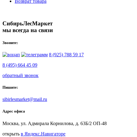
Возврат товара
СибирьЛесМаркет
мы всегда на связи
Звоните:
8 (925) 788 59 17
8 (495) 664 45 09
обратный звонок
Пишите:
sibirlesmarket@mail.ru
Адрес офиса
Москва, ул. Адмирала Корнилова, д. 63Б/2 ОП-48
открыть
в Яндекс.Навигаторе