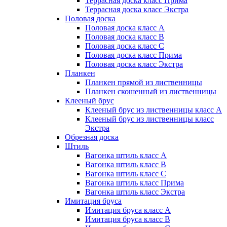
Террасная доска класс Прима
Террасная доска класс Экстра
Половая доска
Половая доска класс А
Половая доска класс B
Половая доска класс C
Половая доска класс Прима
Половая доска класс Экстра
Планкен
Планкен прямой из лиственницы
Планкен скошенный из лиственницы
Клееный брус
Клееный брус из лиственницы класс А
Клееный брус из лиственницы класс
Экстра
Обрезная доска
Штиль
Вагонка штиль класс А
Вагонка штиль класс B
Вагонка штиль класс C
Вагонка штиль класс Прима
Вагонка штиль класс Экстра
Имитация бруса
Имитация бруса класс А
Имитация бруса класс B