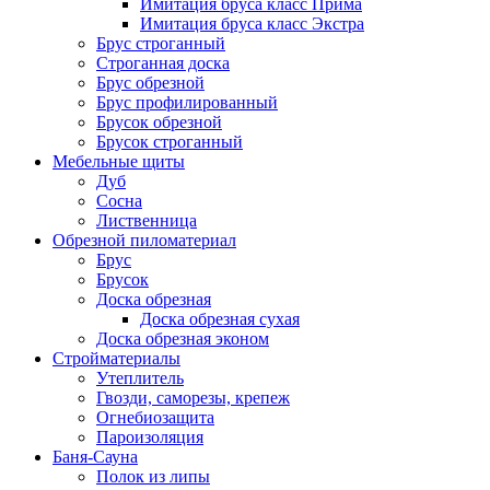
Имитация бруса класс Прима
Имитация бруса класс Экстра
Брус строганный
Строганная доска
Брус обрезной
Брус профилированный
Брусок обрезной
Брусок строганный
Мебельные щиты
Дуб
Сосна
Лиственница
Обрезной пиломатериал
Брус
Брусок
Доска обрезная
Доска обрезная сухая
Доска обрезная эконом
Стройматериалы
Утеплитель
Гвозди, саморезы, крепеж
Огнебиозащита
Пароизоляция
Баня-Сауна
Полок из липы