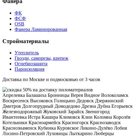
Фанера
ФК
ФСФ
OSB
Фанера Ламинированная
Стройматериалы
Утеплитель
Гвозди, саморезы, крепеж
Огнебиозащита
Пароизоляция
Доставка по Москве и подмосковью от 3 часов
Апрелевка
Балашиха
Бронницы
Верея
Видное
Волоколамск
Воскресенск
Высоковск
Голицыно
Дедовск
Дзержинский
Дмитров
Долгопрудный
Домодедово
Дрезна
Дубна
Егорьевск
Железнодорожный
Жуковский
Зарайск
Звенигород
Ивантеевка
Истра
Кашира
Климовск
Клин
Коломна
Королёв
Котельники
Красноармейск
Красногорск
Краснозаводск
Краснознаменск
Кубинка
Куровское
Ликино-Дулёво
Лобня
Лосино-Петровский
Луховицы
Лыткарино
Люберцы