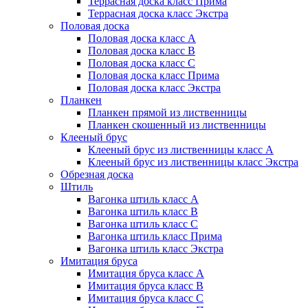
Террасная доска класс Прима
Террасная доска класс Экстра
Половая доска
Половая доска класс А
Половая доска класс B
Половая доска класс C
Половая доска класс Прима
Половая доска класс Экстра
Планкен
Планкен прямой из лиственницы
Планкен скошенный из лиственницы
Клееный брус
Клееный брус из лиственницы класс А
Клееный брус из лиственницы класс Экстра
Обрезная доска
Штиль
Вагонка штиль класс А
Вагонка штиль класс B
Вагонка штиль класс C
Вагонка штиль класс Прима
Вагонка штиль класс Экстра
Имитация бруса
Имитация бруса класс А
Имитация бруса класс B
Имитация бруса класс C