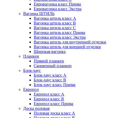
Евровагонка класс Прима
Евровагонка класс Экстра
Вагонка ШТИЛЬ
Вагонка штиль класс А
Вагонка штиль класс B
Вагонка штиль класс C
Вагонка штиль класс Прима
Вагонка штиль класс Экстра
Вагонка штиль для внутренней отделки
Вагонка штиль для внешней отделки
Широкая вагонка
Планкен
Прямой планкен
Скошенный планкен
Блок-хаус
Блок-хаус класс А
Блок-хаус класс B
Блок-хаус класс Прима
Европол
Европол класс А
Европол класс B
Европол класс Прима
Доска половая
Половая доска класс А
Половая доска класс B