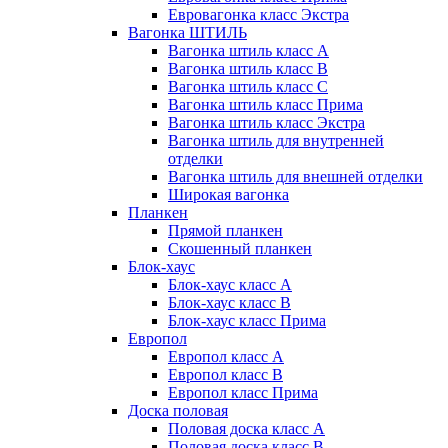
Евровагонка класс Экстра
Вагонка ШТИЛЬ
Вагонка штиль класс А
Вагонка штиль класс B
Вагонка штиль класс C
Вагонка штиль класс Прима
Вагонка штиль класс Экстра
Вагонка штиль для внутренней
отделки
Вагонка штиль для внешней отделки
Широкая вагонка
Планкен
Прямой планкен
Скошенный планкен
Блок-хаус
Блок-хаус класс А
Блок-хаус класс B
Блок-хаус класс Прима
Европол
Европол класс А
Европол класс B
Европол класс Прима
Доска половая
Половая доска класс А
Половая доска класс B