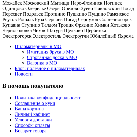
Можайск
Московский
Мытищи
Наро-Фоминск
Ногинск
Одинцово
Ожерелье
Озёры
Орехово-Зуево
Павловский Посад
Пересвет
Подольск
Протвино
Пушкино
Пущино
Раменское
Реутов
Рошаль
Руза
Сергиев Посад
Серпухов
Солнечногорск
Купавна
Ступино
Талдом
Троицк
Фрязино
Химки
Хотьково
Черноголовка
Чехов
Шатура
Щёлково
Щербинка
Электрогорск
Электросталь
Электроугли
Юбилейный
Яхрома
Пиломатериалы в МО
Имитация бруса в МО
Строганная доска в МО
Вагонка в МО
Блог: полезное о пиломатериалах
Новости
В помощь покупателю
Политика конфиденциальности
Соглашение о куки
Ваша корзина
Личный кабинет
Условия доставки
Способы оплаты
Возврат товара