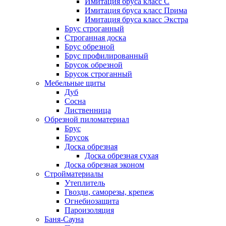
Имитация бруса класс C
Имитация бруса класс Прима
Имитация бруса класс Экстра
Брус строганный
Строганная доска
Брус обрезной
Брус профилированный
Брусок обрезной
Брусок строганный
Мебельные щиты
Дуб
Сосна
Лиственница
Обрезной пиломатериал
Брус
Брусок
Доска обрезная
Доска обрезная сухая
Доска обрезная эконом
Стройматериалы
Утеплитель
Гвозди, саморезы, крепеж
Огнебиозащита
Пароизоляция
Баня-Сауна