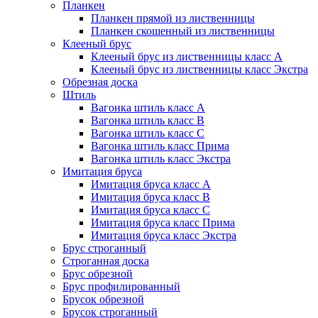
Планкен
Планкен прямой из лиственницы
Планкен скошенный из лиственницы
Клееный брус
Клееный брус из лиственницы класс А
Клееный брус из лиственницы класс Экстра
Обрезная доска
Штиль
Вагонка штиль класс А
Вагонка штиль класс B
Вагонка штиль класс C
Вагонка штиль класс Прима
Вагонка штиль класс Экстра
Имитация бруса
Имитация бруса класс А
Имитация бруса класс B
Имитация бруса класс C
Имитация бруса класс Прима
Имитация бруса класс Экстра
Брус строганный
Строганная доска
Брус обрезной
Брус профилированный
Брусок обрезной
Брусок строганный