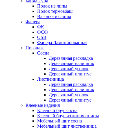
Баня-Сауна
Полок из липы
Полок термоабаш
Вагонка из липы
Фанера
ФК
ФСФ
OSB
Фанера Ламинированная
Погонаж
Сосна
Деревянная раскладка
Деревянный наличник
Деревянный уголок
Деревянный плинтус
Лиственница
Деревянная раскладка
Деревянный наличник
Деревянный уголок
Деревянный плинтус
Клееные изделия
Клееный брус сосна
Клееный брус из лиственницы
Мебельный щит сосна
Мебельный щит лиственница