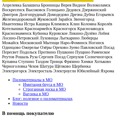
Апрелевка
Балашиха
Бронницы
Верея
Видное
Волоколамск
Воскресенск
Высоковск
Голицыно
Дедовск
Дзержинский
Дмитров
Долгопрудный
Домодедово
Дрезна
Дубна
Егорьевск
Железнодорожный
Жуковский
Зарайск
Звенигород
Ивантеевка
Истра
Кашира
Климовск
Клин
Коломна
Королёв
Котельники
Красноармейск
Красногорск
Краснозаводск
Краснознаменск
Кубинка
Куровское
Ликино-Дулёво
Лобня
Лосино-Петровский
Луховицы
Лыткарино
Люберцы
Можайск
Московский
Мытищи
Наро-Фоминск
Ногинск
Одинцово
Ожерелье
Озёры
Орехово-Зуево
Павловский Посад
Пересвет
Подольск
Протвино
Пушкино
Пущино
Раменское
Реутов
Рошаль
Руза
Сергиев Посад
Серпухов
Солнечногорск
Купавна
Ступино
Талдом
Троицк
Фрязино
Химки
Хотьково
Черноголовка
Чехов
Шатура
Щёлково
Щербинка
Электрогорск
Электросталь
Электроугли
Юбилейный
Яхрома
Пиломатериалы в МО
Имитация бруса в МО
Строганная доска в МО
Вагонка в МО
Блог: полезное о пиломатериалах
Новости
В помощь покупателю