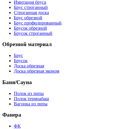
Имитация бруса
Брус строганный
Строганная доска
Брус обрезной
Брус профилированный
Брусок обрезной
Брусок строганный
Обрезной материал
Брус
Брусок
Доска обрезная
Доска обрезная эконом
Баня/Сауна
Полок из липы
Полок термоабаш
Вагонка из липы
Фанера
ФК