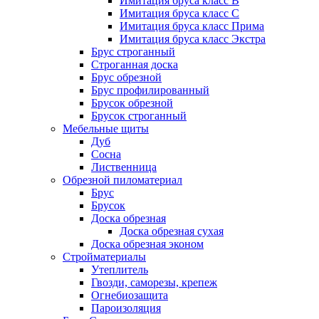
Имитация бруса класс B
Имитация бруса класс C
Имитация бруса класс Прима
Имитация бруса класс Экстра
Брус строганный
Строганная доска
Брус обрезной
Брус профилированный
Брусок обрезной
Брусок строганный
Мебельные щиты
Дуб
Сосна
Лиственница
Обрезной пиломатериал
Брус
Брусок
Доска обрезная
Доска обрезная сухая
Доска обрезная эконом
Стройматериалы
Утеплитель
Гвозди, саморезы, крепеж
Огнебиозащита
Пароизоляция