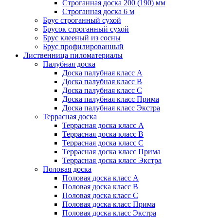
Строганная доска 200 (190) мм
Строганная доска 6 м
Брус строганный сухой
Брусок строганный сухой
Брус клееный из сосны
Брус профилированный
Лиственница пиломатериалы
Палубная доска
Доска палубная класс А
Доска палубная класс B
Доска палубная класс C
Доска палубная класс Прима
Доска палубная класс Экстра
Террасная доска
Террасная доска класс А
Террасная доска класс B
Террасная доска класс C
Террасная доска класс Прима
Террасная доска класс Экстра
Половая доска
Половая доска класс А
Половая доска класс B
Половая доска класс C
Половая доска класс Прима
Половая доска класс Экстра