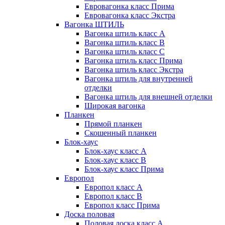
Евровагонка класс Прима
Евровагонка класс Экстра
Вагонка ШТИЛЬ
Вагонка штиль класс А
Вагонка штиль класс B
Вагонка штиль класс C
Вагонка штиль класс Прима
Вагонка штиль класс Экстра
Вагонка штиль для внутренней
отделки
Вагонка штиль для внешней отделки
Широкая вагонка
Планкен
Прямой планкен
Скошенный планкен
Блок-хаус
Блок-хаус класс А
Блок-хаус класс B
Блок-хаус класс Прима
Европол
Европол класс А
Европол класс B
Европол класс Прима
Доска половая
Половая доска класс А