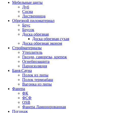
Мебельные щиты
Дуб
Сосна
Лиственница
Обрезной пиломатериал
Брус
Брусок
Доска обрезная
Доска обрезная сухая
Доска обрезная эконом
Стройматериалы
Утеплитель
Гвозди, саморезы, крепеж
Огнебиозащита
Пароизоляция
Баня-Сауна
Полок из липы
Полок термоабаш
Вагонка из липы
Фанера
ФК
ФСФ
OSB
Фанера Ламинированная
Погонаж