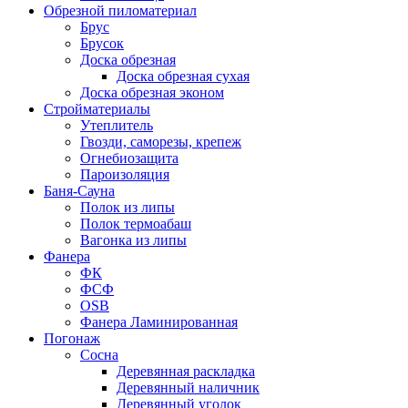
Обрезной пиломатериал
Брус
Брусок
Доска обрезная
Доска обрезная сухая
Доска обрезная эконом
Стройматериалы
Утеплитель
Гвозди, саморезы, крепеж
Огнебиозащита
Пароизоляция
Баня-Сауна
Полок из липы
Полок термоабаш
Вагонка из липы
Фанера
ФК
ФСФ
OSB
Фанера Ламинированная
Погонаж
Сосна
Деревянная раскладка
Деревянный наличник
Деревянный уголок