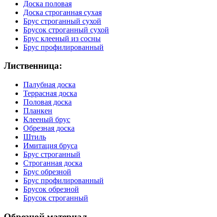
Доска половая
Доска строганная сухая
Брус строганный сухой
Брусок строганный сухой
Брус клееный из сосны
Брус профилированный
Лиственница:
Палубная доска
Террасная доска
Половая доска
Планкен
Клееный брус
Обрезная доска
Штиль
Имитация бруса
Брус строганный
Строганная доска
Брус обрезной
Брус профилированный
Брусок обрезной
Брусок строганный
Обрезной материал