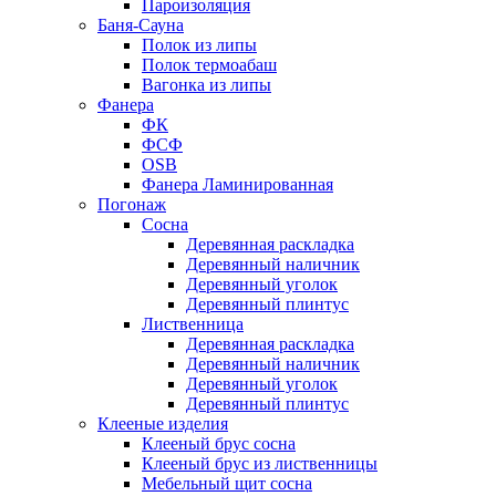
Пароизоляция
Баня-Сауна
Полок из липы
Полок термоабаш
Вагонка из липы
Фанера
ФК
ФСФ
OSB
Фанера Ламинированная
Погонаж
Сосна
Деревянная раскладка
Деревянный наличник
Деревянный уголок
Деревянный плинтус
Лиственница
Деревянная раскладка
Деревянный наличник
Деревянный уголок
Деревянный плинтус
Клееные изделия
Клееный брус сосна
Клееный брус из лиственницы
Мебельный щит сосна