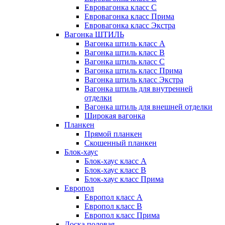
Евровагонка класс C
Евровагонка класс Прима
Евровагонка класс Экстра
Вагонка ШТИЛЬ
Вагонка штиль класс А
Вагонка штиль класс B
Вагонка штиль класс C
Вагонка штиль класс Прима
Вагонка штиль класс Экстра
Вагонка штиль для внутренней
отделки
Вагонка штиль для внешней отделки
Широкая вагонка
Планкен
Прямой планкен
Скошенный планкен
Блок-хаус
Блок-хаус класс А
Блок-хаус класс B
Блок-хаус класс Прима
Европол
Европол класс А
Европол класс B
Европол класс Прима
Доска половая