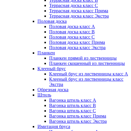
Террасная доска класс B
Террасная доска класс C
Террасная доска класс Прима
Террасная доска класс Экстра
Половая доска
Половая доска класс А
Половая доска класс B
Половая доска класс C
Половая доска класс Прима
Половая доска класс Экстра
Планкен
Планкен прямой из лиственницы
Планкен скошенный из лиственницы
Клееный брус
Клееный брус из лиственницы класс А
Клееный брус из лиственницы класс
Экстра
Обрезная доска
Штиль
Вагонка штиль класс А
Вагонка штиль класс B
Вагонка штиль класс C
Вагонка штиль класс Прима
Вагонка штиль класс Экстра
Имитация бруса