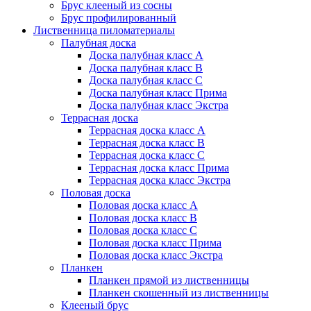
Брус клееный из сосны
Брус профилированный
Лиственница пиломатериалы
Палубная доска
Доска палубная класс А
Доска палубная класс B
Доска палубная класс C
Доска палубная класс Прима
Доска палубная класс Экстра
Террасная доска
Террасная доска класс А
Террасная доска класс B
Террасная доска класс C
Террасная доска класс Прима
Террасная доска класс Экстра
Половая доска
Половая доска класс А
Половая доска класс B
Половая доска класс C
Половая доска класс Прима
Половая доска класс Экстра
Планкен
Планкен прямой из лиственницы
Планкен скошенный из лиственницы
Клееный брус