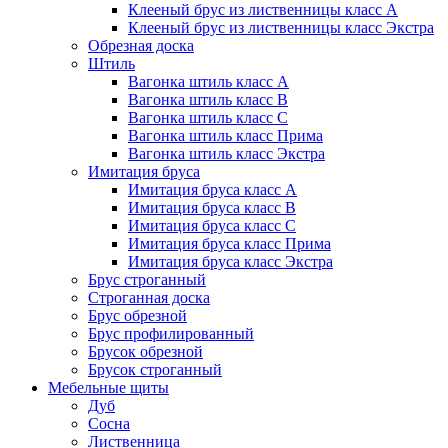
Клееный брус из лиственницы класс А
Клееный брус из лиственницы класс Экстра
Обрезная доска
Штиль
Вагонка штиль класс А
Вагонка штиль класс B
Вагонка штиль класс C
Вагонка штиль класс Прима
Вагонка штиль класс Экстра
Имитация бруса
Имитация бруса класс А
Имитация бруса класс B
Имитация бруса класс C
Имитация бруса класс Прима
Имитация бруса класс Экстра
Брус строганный
Строганная доска
Брус обрезной
Брус профилированный
Брусок обрезной
Брусок строганный
Мебельные щиты
Дуб
Сосна
Лиственница