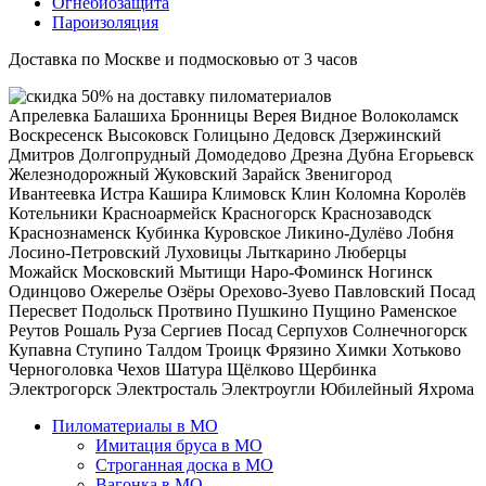
Огнебиозащита
Пароизоляция
Доставка по Москве и подмосковью от 3 часов
Апрелевка
Балашиха
Бронницы
Верея
Видное
Волоколамск
Воскресенск
Высоковск
Голицыно
Дедовск
Дзержинский
Дмитров
Долгопрудный
Домодедово
Дрезна
Дубна
Егорьевск
Железнодорожный
Жуковский
Зарайск
Звенигород
Ивантеевка
Истра
Кашира
Климовск
Клин
Коломна
Королёв
Котельники
Красноармейск
Красногорск
Краснозаводск
Краснознаменск
Кубинка
Куровское
Ликино-Дулёво
Лобня
Лосино-Петровский
Луховицы
Лыткарино
Люберцы
Можайск
Московский
Мытищи
Наро-Фоминск
Ногинск
Одинцово
Ожерелье
Озёры
Орехово-Зуево
Павловский Посад
Пересвет
Подольск
Протвино
Пушкино
Пущино
Раменское
Реутов
Рошаль
Руза
Сергиев Посад
Серпухов
Солнечногорск
Купавна
Ступино
Талдом
Троицк
Фрязино
Химки
Хотьково
Черноголовка
Чехов
Шатура
Щёлково
Щербинка
Электрогорск
Электросталь
Электроугли
Юбилейный
Яхрома
Пиломатериалы в МО
Имитация бруса в МО
Строганная доска в МО
Вагонка в МО