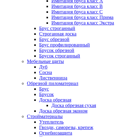
Имитация бруса класс А
Имитация бруса класс B
Имитация бруса класс C
Имитация бруса класс Прима
Имитация бруса класс Экстра
Брус строганный
Строганная доска
Брус обрезной
Брус профилированный
Брусок обрезной
Брусок строганный
Мебельные щиты
Дуб
Сосна
Лиственница
Обрезной пиломатериал
Брус
Брусок
Доска обрезная
Доска обрезная сухая
Доска обрезная эконом
Стройматериалы
Утеплитель
Гвозди, саморезы, крепеж
Огнебиозащита